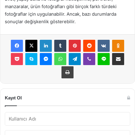
manzaralar, ürün fotoğrafları gibi birçok farklı türdeki
fotoğraflar için uygulanabilir. Ancak, bazı durumlarda
sonuçlar değişkenlik gösterebilir.
Facebook
X
LinkedIn
Tumblr
Pinterest
Reddit
VKontakte
Odnok
Pocket
Skype
Messenger
WhatsApp
Telegram
Viber
Line
E-Posta ile payla
Yazdır
Kayıt Ol