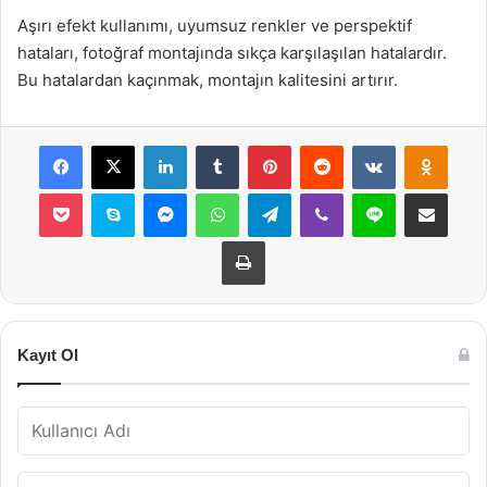
Aşırı efekt kullanımı, uyumsuz renkler ve perspektif
hataları, fotoğraf montajında sıkça karşılaşılan hatalardır.
Bu hatalardan kaçınmak, montajın kalitesini artırır.
Facebook
X
LinkedIn
Tumblr
Pinterest
Reddit
VKontakte
Odnok
Pocket
Skype
Messenger
WhatsApp
Telegram
Viber
Line
E-Posta ile payla
Yazdır
Kayıt Ol