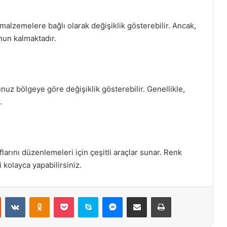
ı malzemelere bağlı olarak değişiklik gösterebilir. Ancak,
nun kalmaktadır.
unuz bölgeye göre değişiklik gösterebilir. Genellikle,
.
aflarını düzenlemeleri için çeşitli araçlar sunar. Renk
kolayca yapabilirsiniz.
st
Reddit
VKontakte
Odnoklassniki
Pocket
Skype
Messenger
E-Posta ile paylaş
Yazdır