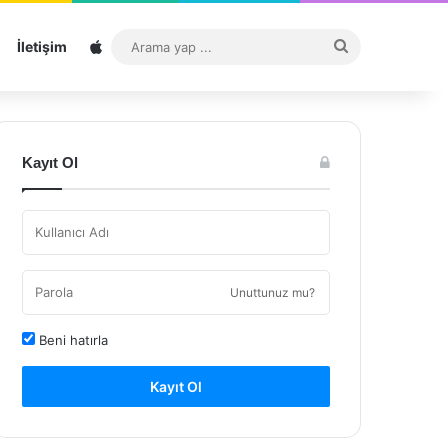
Sitemap
Arama
İletişim
yap
...
Kayıt Ol
Unuttunuz mu?
Beni hatırla
Kayıt Ol