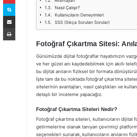
Avantajları
Skype
Nasıl Çalışır?
Kullanıcıların Deneyimleri
E-Posta ile paylaş
SSS (Sıkça Sorulan Sorular)
Yazdır
Fotoğraf Çıkartma Sitesi: Anıla
Günümüzde dijital fotoğraflar hayatımızın vazge
ve her güzel anı kaydedebilmek için akıllı telef
bu dijital anıların fiziksel bir formata dönüştür
İşte tam da bu noktada fotoğraf çıkartma sitele
sitelerinin avantajları, nasıl çalıştıkları ve kul
detaylı bir inceleme yapacağız.
Fotoğraf Çıkartma Siteleri Nedir?
Fotoğraf çıkartma siteleri, kullanıcıların dijital 
getirmelerine olanak tanıyan çevrimiçi platforml
seçenekleri sunarak, kullanıcıların anılarını fiz