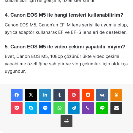
kullanıcılar için de gelişmiş özellikler sunar.
4. Canon EOS M5 ile hangi lensleri kullanabilirim?
Canon EOS M5, Canon’un EF-M lens serisi ile uyumlu olup,
ayrıca adaptör kullanarak EF ve EF-S lensleri de destekler.
5. Canon EOS M5 ile video çekimi yapabilir miyim?
Evet, Canon EOS M5, 1080p çözünürlükte video çekimi
yapabilme özelliğine sahiptir ve vlog çekimleri için oldukça
uygundur.
Facebook
X
LinkedIn
Tumblr
Pinterest
Reddit
VKontakte
Odnok
Pocket
Skype
Messenger
WhatsApp
Telegram
Viber
Line
E-Posta ile payla
Yazdır