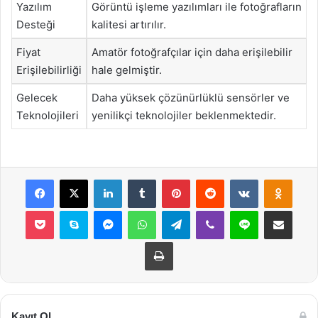
Yazılım
Görüntü işleme yazılımları ile fotoğrafların
Desteği
kalitesi artırılır.
Fiyat
Amatör fotoğrafçılar için daha erişilebilir
Erişilebilirliği
hale gelmiştir.
Gelecek
Daha yüksek çözünürlüklü sensörler ve
Teknolojileri
yenilikçi teknolojiler beklenmektedir.
Facebook
X
LinkedIn
Tumblr
Pinterest
Reddit
VKontakte
Odnok
Pocket
Skype
Messenger
WhatsApp
Telegram
Viber
Line
E-Posta ile payla
Yazdır
Kayıt Ol