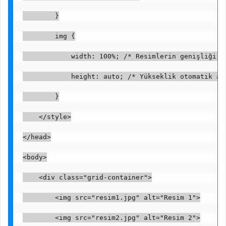
        }
        img {
            width: 100%; /* Resimlerin genişliği *
            height: auto; /* Yükseklik otomatik ay
        }
    </style>
</head>
<body>
    <div class="grid-container">
        <img src="resim1.jpg" alt="Resim 1">
        <img src="resim2.jpg" alt="Resim 2">