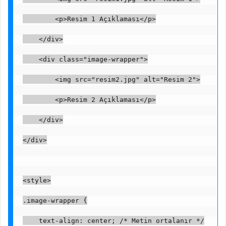
        <p>Resim 1 Açıklaması</p>
    </div>
    <div class="image-wrapper">
        <img src="resim2.jpg" alt="Resim 2">
        <p>Resim 2 Açıklaması</p>
    </div>
</div>
<style>
.image-wrapper {
    text-align: center; /* Metin ortalanır */