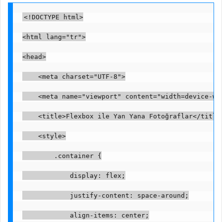
<!DOCTYPE html>
<html lang="tr">
<head>
    <meta charset="UTF-8">
    <meta name="viewport" content="width=device-wi
    <title>Flexbox ile Yan Yana Fotoğraflar</title
    <style>
        .container {
            display: flex;
            justify-content: space-around;
            align-items: center;