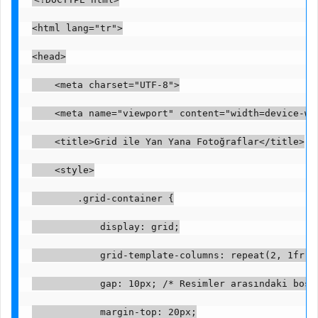
<html lang="tr">
<head>
    <meta charset="UTF-8">
    <meta name="viewport" content="width=device-wi
    <title>Grid ile Yan Yana Fotoğraflar</title>
    <style>
        .grid-container {
            display: grid;
            grid-template-columns: repeat(2, 1fr);
            gap: 10px; /* Resimler arasındaki boşl
            margin-top: 20px;