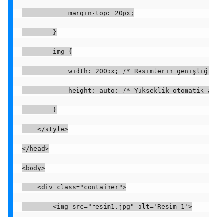
            margin-top: 20px;
        }
        img {
            width: 200px; /* Resimlerin genişliği 
            height: auto; /* Yükseklik otomatik ay
        }
    </style>
</head>
<body>
    <div class="container">
        <img src="resim1.jpg" alt="Resim 1">