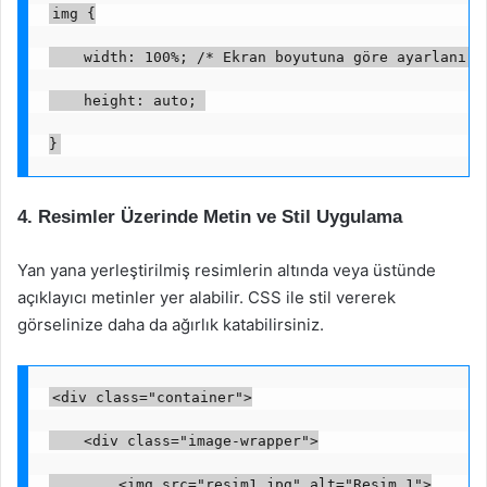
img {
    width: 100%; /* Ekran boyutuna göre ayarlanır 
    height: auto; 
}
4. Resimler Üzerinde Metin ve Stil Uygulama
Yan yana yerleştirilmiş resimlerin altında veya üstünde
açıklayıcı metinler yer alabilir. CSS ile stil vererek
görselinize daha da ağırlık katabilirsiniz.
<div class="container">
    <div class="image-wrapper">
        <img src="resim1.jpg" alt="Resim 1">