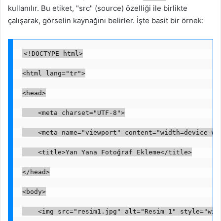
kullanılır. Bu etiket, "src" (source) özelliği ile birlikte
çalışarak, görselin kaynağını belirler. İşte basit bir örnek:
<!DOCTYPE html>
<html lang="tr">
<head>
    <meta charset="UTF-8">
    <meta name="viewport" content="width=device-wi
    <title>Yan Yana Fotoğraf Ekleme</title>
</head>
<body>
    <img src="resim1.jpg" alt="Resim 1" style="wid