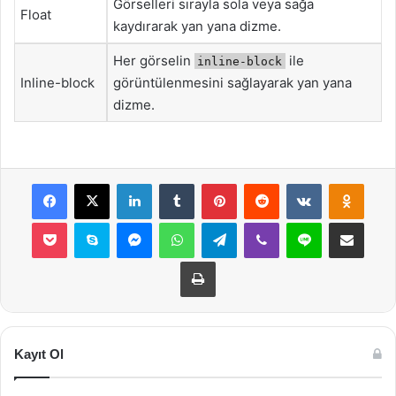
Görselleri sırayla sola veya sağa
Float
kaydırarak yan yana dizme.
Her görselin
ile
inline-block
Inline-block
görüntülenmesini sağlayarak yan yana
dizme.
Facebook
X
LinkedIn
Tumblr
Pinterest
Reddit
VKontakte
Odnok
Pocket
Skype
Messenger
WhatsApp
Telegram
Viber
Line
E-Posta ile payla
Yazdır
Kayıt Ol