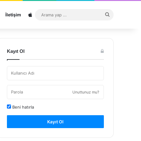
Sitemap
Arama
İletişim
yap
...
Kayıt Ol
Unuttunuz mu?
Beni hatırla
Kayıt Ol