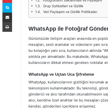
Fotoğrafların Saklanması ve Paylaşımı
Skype
Grup Sohbetleri ve Gizlilik
Veri Paylaşımı ve Gizlilik Politikaları
E-Posta ile paylaş
Yazdır
WhatsApp ile Fotoğraf Gönde
Günümüzde iletişim araçları arasında en popüler
mesajları, sesli aramalar ve videoların yanı sır
bu kolaylığın yanı sıra, kullanıcıların aklında
sıklıkla yer almaktadır. Bu makalede, WhatsApp’
kullanıcıların dikkat etmesi gereken noktalar ele
WhatsApp ve Uçtan Uca Şifreleme
WhatsApp, kullanıcılarının gizliliğini korumak
teknolojisini kullanmaktadır. Bu teknoloji, gönd
gönderici ve alıcı tarafından okunabilmesini sağ
alıcı, kendine özel anahtar ile bu mesajları çö
kendisi, gönderilen içeriklere erişemez.