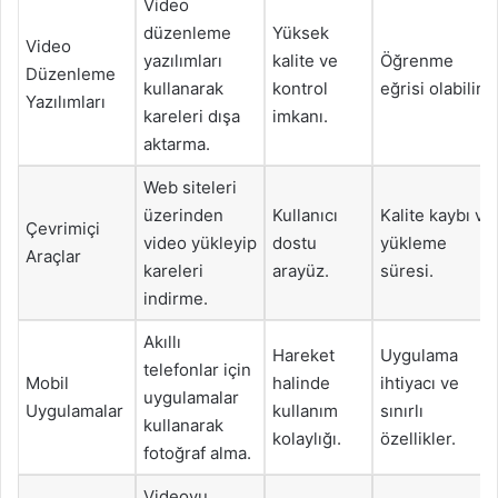
Video
düzenleme
Yüksek
Video
yazılımları
kalite ve
Öğrenme
Düzenleme
kullanarak
kontrol
eğrisi olabilir.
Yazılımları
kareleri dışa
imkanı.
aktarma.
Web siteleri
üzerinden
Kullanıcı
Kalite kaybı ve
Çevrimiçi
video yükleyip
dostu
yükleme
Araçlar
kareleri
arayüz.
süresi.
indirme.
Akıllı
Hareket
Uygulama
telefonlar için
Mobil
halinde
ihtiyacı ve
uygulamalar
Uygulamalar
kullanım
sınırlı
kullanarak
kolaylığı.
özellikler.
fotoğraf alma.
Videoyu