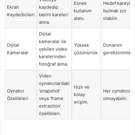
Esnek
Hedef kareyi
Ekran
kaydedip
kullanım
bulmak zor
Kaydedicileri
belirli kareleri
alanı.
olabilir.
alma.
Dijital
kameralar ile
Dijital
Yüksek
Donanım
çekilen video
Kameralar
çözünürlük.
gereksinimleri.
karelerinden
fotoğraf alma.
Video
oynatıcılardaki
Hızlı ve
Oynatıcı
‘snapshot’
Her oynatıcıda
kolay
Özellikleri
veya ‘frame
olmayabilir.
erişim.
extraction’
özellikleri.