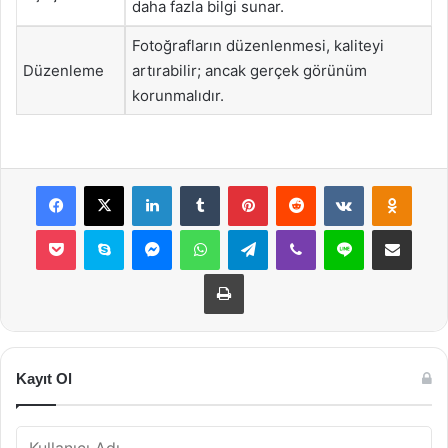
daha fazla bilgi sunar.
Fotoğrafların düzenlenmesi, kaliteyi
Düzenleme
artırabilir; ancak gerçek görünüm
korunmalıdır.
Facebook
X
LinkedIn
Tumblr
Pinterest
Reddit
VKontakte
Odnok
Pocket
Skype
Messenger
WhatsApp
Telegram
Viber
Line
E-Posta ile payla
Yazdır
Kayıt Ol