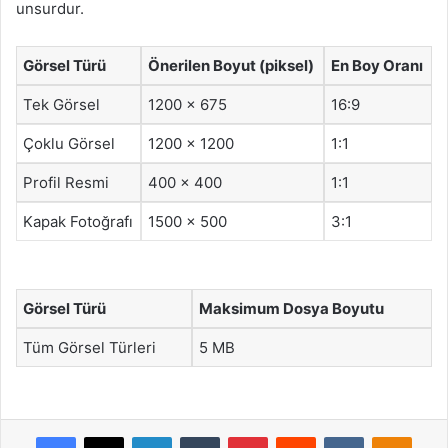
unsurdur.
Görsel Türü
Önerilen Boyut (piksel)
En Boy Oranı
Tek Görsel
1200 x 675
16:9
Çoklu Görsel
1200 x 1200
1:1
Profil Resmi
400 x 400
1:1
Kapak Fotoğrafı
1500 x 500
3:1
Görsel Türü
Maksimum Dosya Boyutu
Tüm Görsel Türleri
5 MB
Facebook
X
LinkedIn
Tumblr
Pinterest
Reddit
VKontakte
Odnok