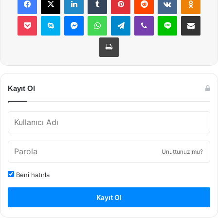
Pocket
Skype
Messenger
WhatsApp
Telegram
Viber
Line
E-Posta ile payla
Yazdır
Kayıt Ol
Unuttunuz mu?
Beni hatırla
Kayıt Ol