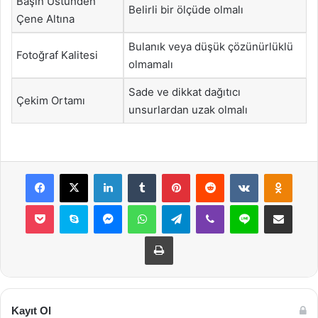
Başın Üstünden
Belirli bir ölçüde olmalı
Çene Altına
Bulanık veya düşük çözünürlüklü
Fotoğraf Kalitesi
olmamalı
Sade ve dikkat dağıtıcı
Çekim Ortamı
unsurlardan uzak olmalı
Facebook
X
LinkedIn
Tumblr
Pinterest
Reddit
VKontakte
Odnok
Pocket
Skype
Messenger
WhatsApp
Telegram
Viber
Line
E-Posta ile payla
Yazdır
Kayıt Ol