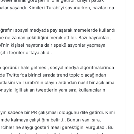
weet atarak görüşlerini dile getirdi. Olayın patlak
malar yaşandı. Kimileri Turabi’yi savunurken, bazıları da
toğrafını sosyal medyada paylaşarak memelerde kullandı.
ı ve ne zaman çekildiğini merak ettiler. Bazı hayranları,
’nin kişisel hayatına dair spekülasyonlar yapmaya
tli teoriler ortaya atıldı.
dan görünür hale gelmesi, sosyal medya algoritmalarında
e Twitter’da birinci sırada trend topic olacağından
etkisini ve Turabi’nin olayın ardından nasıl bir açıklama
la ilgili atılan tweetlerin yanı sıra, kullanıcıların
layın sadece bir PR çalışması olduğunu dile getirdi. Kimi
mde kalmaya çalıştığını belirtti. Bunun yanı sıra,
ercihlerine saygı gösterilmesi gerektiğini vurguladı. Bu