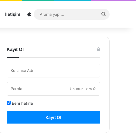
Sitemap
Arama
İletişim
yap
...
Kayıt Ol
Unuttunuz mu?
Beni hatırla
Kayıt Ol