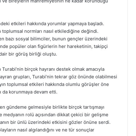
ığı ve bireylerin mahremiyetinin ne kadar korunduğu
deki etkileri hakkında yorumlar yapmaya başladı.
n toplumsal normları nasıl etkilediğine değindi.
en bazı sosyal bilimciler, bunun gençler üzerindeki
inde popüler olan figürlerin her hareketinin, takipçi
air bir görüş birliği oluştu.
dan Turabi’nin birçok hayranı destek olmak amacıyla
yran grupları, Turabi’nin tekrar göz önünde olabilmesi
layın toplumsal etkileri hakkında olumlu görüşler öne
rı da korunmaya devam etti.
den gündeme gelmesiyle birlikte birçok tartışmayı
 medyanın rolü açısından dikkat çekici bir gelişme
anın bir ünlü üzerindeki etkisini gözler önüne serdi.
olayların nasıl algılandığını ve ne tür sonuçlar