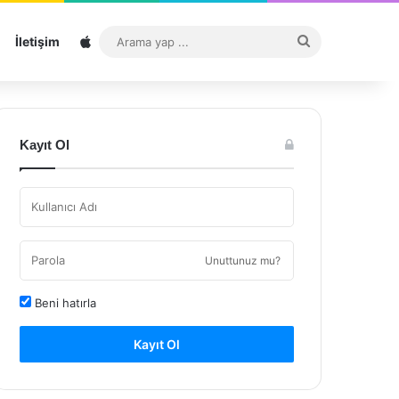
Sitemap
Arama
İletişim
yap
...
Kayıt Ol
Unuttunuz mu?
Beni hatırla
Kayıt Ol