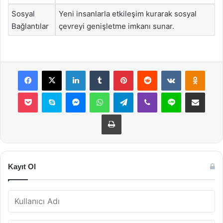
Sosyal
Yeni insanlarla etkileşim kurarak sosyal
Bağlantılar
çevreyi genişletme imkanı sunar.
Facebook
X
LinkedIn
Tumblr
Pinterest
Reddit
VKontakte
Odnok
Pocket
Skype
Messenger
WhatsApp
Telegram
Viber
Line
E-Posta ile payla
Yazdır
Kayıt Ol