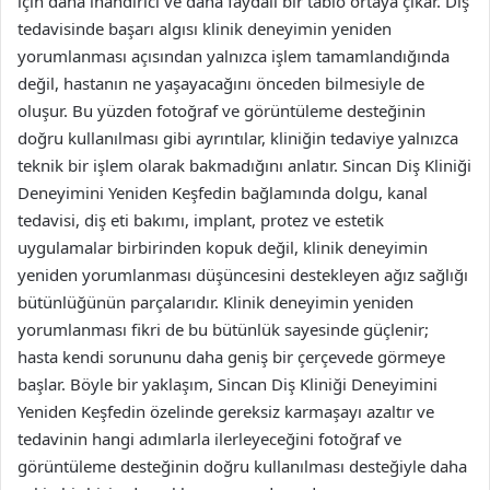
için daha inandırıcı ve daha faydalı bir tablo ortaya çıkar. Diş
tedavisinde başarı algısı klinik deneyimin yeniden
yorumlanması açısından yalnızca işlem tamamlandığında
değil, hastanın ne yaşayacağını önceden bilmesiyle de
oluşur. Bu yüzden fotoğraf ve görüntüleme desteğinin
doğru kullanılması gibi ayrıntılar, kliniğin tedaviye yalnızca
teknik bir işlem olarak bakmadığını anlatır. Sincan Diş Kliniği
Deneyimini Yeniden Keşfedin bağlamında dolgu, kanal
tedavisi, diş eti bakımı, implant, protez ve estetik
uygulamalar birbirinden kopuk değil, klinik deneyimin
yeniden yorumlanması düşüncesini destekleyen ağız sağlığı
bütünlüğünün parçalarıdır. Klinik deneyimin yeniden
yorumlanması fikri de bu bütünlük sayesinde güçlenir;
hasta kendi sorununu daha geniş bir çerçevede görmeye
başlar. Böyle bir yaklaşım, Sincan Diş Kliniği Deneyimini
Yeniden Keşfedin özelinde gereksiz karmaşayı azaltır ve
tedavinin hangi adımlarla ilerleyeceğini fotoğraf ve
görüntüleme desteğinin doğru kullanılması desteğiyle daha