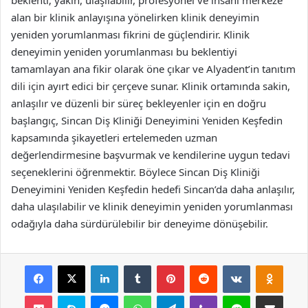
alan bir klinik anlayışına yönelirken klinik deneyimin
yeniden yorumlanması fikrini de güçlendirir. Klinik
deneyimin yeniden yorumlanması bu beklentiyi
tamamlayan ana fikir olarak öne çıkar ve Alyadent’in tanıtım
dili için ayırt edici bir çerçeve sunar. Klinik ortamında sakin,
anlaşılır ve düzenli bir süreç bekleyenler için en doğru
başlangıç, Sincan Diş Kliniği Deneyimini Yeniden Keşfedin
kapsamında şikayetleri ertelemeden uzman
değerlendirmesine başvurmak ve kendilerine uygun tedavi
seçeneklerini öğrenmektir. Böylece Sincan Diş Kliniği
Deneyimini Yeniden Keşfedin hedefi Sincan’da daha anlaşılır,
daha ulaşılabilir ve klinik deneyimin yeniden yorumlanması
odağıyla daha sürdürülebilir bir deneyime dönüşebilir.
Facebook
X
LinkedIn
Tumblr
Pinterest
Reddit
VKontakte
Odnok
Pocket
Skype
Messenger
WhatsApp
Telegram
Viber
Line
E-Posta ile payla