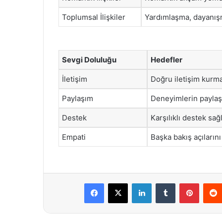
Toplumsal İlişkiler
Yardımlaşma, dayanışm
Sevgi Doluluğu
Hedefler
İletişim
Doğru iletişim kurm
Paylaşım
Deneyimlerin paylaş
Destek
Karşılıklı destek sa
Empati
Başka bakış açıların
Facebook
X
LinkedIn
Tumblr
Pintere