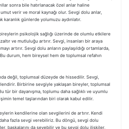
yıllar sonra bile hatırlanacak özel anlar haline
 umut verir ve moral kaynağı olur. Sevgi dolu anlar,
ak karanlık günlerde yolumuzu aydınlatır.
bireylerin psikolojik sağlığı üzerinde de olumlu etkilere
azaltır ve mutluluğu artırır. Sevgi, insanları bir araya
mayı artırır. Sevgi dolu anların paylaşıldığı ortamlarda,
. Bu durum, hem bireysel hem de toplumsal refahın
ında değil, toplumsal düzeyde de hissedilir. Sevgi,
endirir. Birbirine sevgiyle yaklaşan bireyler, toplumsal
. Bu tür bir dayanışma, toplumu daha sağlıklı ve uyumlu
işimin temel taşlarından biri olarak kabul edilir.
lerin kendilerine olan sevgilerini de artırır. Kendi
aha fazla sevgi verebiliriz. Bu döngü, sevgi dolu
r, başkalarını da sevebilir ve bu sevgi dolu ilişkiler,