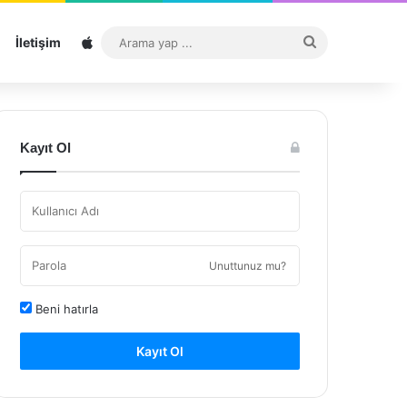
Sitemap
Arama
İletişim
yap
...
Kayıt Ol
Unuttunuz mu?
Beni hatırla
Kayıt Ol