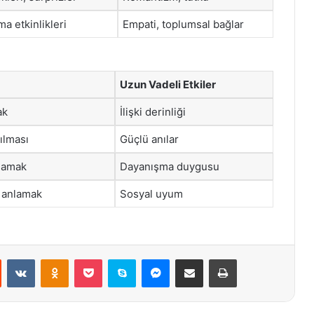
a etkinlikleri
Empati, toplumsal bağlar
Uzun Vadeli Etkiler
ak
İlişki derinliği
ılması
Güçlü anılar
ğlamak
Dayanışma duygusu
ı anlamak
Sosyal uyum
st
Reddit
VKontakte
Odnoklassniki
Pocket
Skype
Messenger
E-Posta ile paylaş
Yazdır