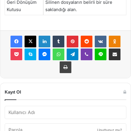
Geri Dönüşüm
Silinen dosyaların belirli bir süre
Kutusu
saklandığı alan.
Facebook
X
LinkedIn
Tumblr
Pinterest
Reddit
VKontakte
Odnok
Pocket
Skype
Messenger
WhatsApp
Telegram
Viber
Line
E-Posta ile payla
Yazdır
Kayıt Ol
Unuttunuz mu?