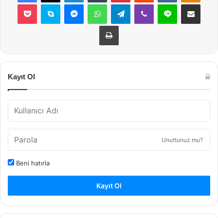
Pocket
Skype
Messenger
WhatsApp
Telegram
Viber
Line
E-Posta ile payla
Yazdır
Kayıt Ol
Unuttunuz mu?
Beni hatırla
Kayıt Ol