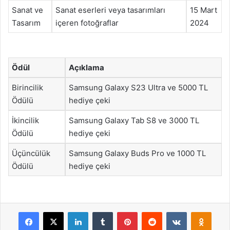
Sanat ve
Sanat eserleri veya tasarımları
15 Mart
Tasarım
içeren fotoğraflar
2024
Ödül
Açıklama
Birincilik
Samsung Galaxy S23 Ultra ve 5000 TL
Ödülü
hediye çeki
İkincilik
Samsung Galaxy Tab S8 ve 3000 TL
Ödülü
hediye çeki
Üçüncülük
Samsung Galaxy Buds Pro ve 1000 TL
Ödülü
hediye çeki
Facebook
X
LinkedIn
Tumblr
Pinterest
Reddit
VKontakte
Odnok