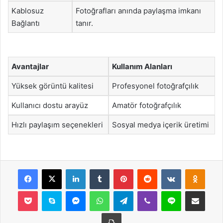
Kablosuz
Fotoğrafları anında paylaşma imkanı
Bağlantı
tanır.
Avantajlar
Kullanım Alanları
Yüksek görüntü kalitesi
Profesyonel fotoğrafçılık
Kullanıcı dostu arayüz
Amatör fotoğrafçılık
Hızlı paylaşım seçenekleri
Sosyal medya içerik üretimi
Facebook
X
LinkedIn
Tumblr
Pinterest
Reddit
VKontakte
Odnok
Pocket
Skype
Messenger
WhatsApp
Telegram
Viber
Line
E-Posta ile payla
Yazdır