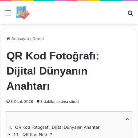
Menü
Ar
Anasayfa
/
Genel
QR Kod Fotoğrafı:
Dijital Dünyanın
Anahtarı
3 Ocak 2026
3 dakika okuma süresi
QR Kod Fotoğrafı: Dijital Dünyanın Anahtarı
QR Kod Nedir?