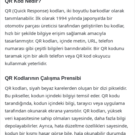
QR Kod Nedir?
QR (Quick Response) kodları, iki boyutlu barkodlar olarak
tanımlanabilir. İlk olarak 1994 yılında Japonya’da bir
otomotiv parçası üreticisi tarafından geliştirilen bu kodlar,
hızlı bir şekilde bilgiye erişim sağlamak amacıyla
tasarlanmıştır. QR kodları, içinde metin, URL, telefon
numarası gibi çeşitli bilgileri barındırabilir. Bir QR kodunu
taramak için bir akıllı telefon veya QR kod okuyucu
kullanmak yeterlidir.
QR Kodlarının Çalışma Prensibi
QR kodları, siyah beyaz karelerden oluşan bir dizi pikseldir.
Bu pikseller, kodun içindeki bilgiyi temsil eder. QR kodu
tarandığında, kodun içindeki bilgi, tarayıcı veya uygulama
tarafından okunarak ekrana yansıtılır. QR kodları, yüksek
veri kapasitesine sahip olmaları sayesinde, daha fazla bilgi
depolayabilirler. Ayrıca, hata düzeltme özellikleri sayesinde,
kodun bir kısmı hasar görse bile, hala okunabilir durumda