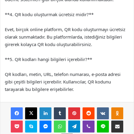
**4. QR kodu oluşturmak ücretsiz midir?**
Evet, birçok online platform, QR kodu oluşturmayı ücretsiz
olarak sunmaktadır. Bu platformlarda, istediğiniz bilgileri
girerek kolayca QR kodu oluşturabilirsiniz.
**5. QR kodları hangi bilgileri içerebilir?**
QR kodları, metin, URL, telefon numarası, e-posta adresi
gibi çeşitli bilgileri içerebilir. Kullanıcılar, QR kodunu
tarayarak bu bilgilere erişebilirler.
Facebook
X
LinkedIn
Tumblr
Pinterest
Reddit
VKontakte
Odnok
Pocket
Skype
Messenger
WhatsApp
Telegram
Viber
Line
E-Posta ile payla
Yazdır