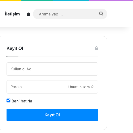
Sitemap
Arama
İletişim
yap
...
Kayıt Ol
Unuttunuz mu?
Beni hatırla
Kayıt Ol