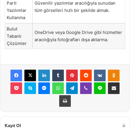
Parti
Güvenilir yazılımlar aracılığıyla sunudan
Yazılımlar
tüm görselleri hızlı bir şekilde almak.
Kullanma
Bulut
OneDrive veya Google Drive gibi hizmetler
Tabanlı
aracılığıyla fotoğrafları dışa aktarma.
Çözümler
Facebook
X
LinkedIn
Tumblr
Pinterest
Reddit
VKontakte
Odnok
Pocket
Skype
Messenger
WhatsApp
Telegram
Viber
Line
E-Posta ile payla
Yazdır
Kayıt Ol