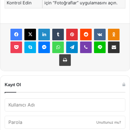
Kontrol Edin
için “Fotoğraflar” uygulamasını açın.
Facebook
X
LinkedIn
Tumblr
Pinterest
Reddit
VKontakte
Odnok
Pocket
Skype
Messenger
WhatsApp
Telegram
Viber
Line
E-Posta ile payla
Yazdır
Kayıt Ol
Unuttunuz mu?