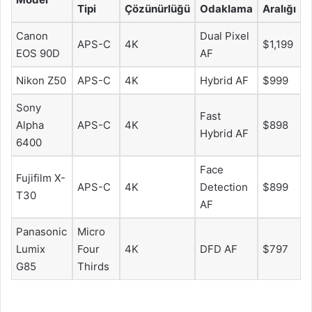
Tipi
Çözünürlüğü
Odaklama
Aralığı
Canon
Dual Pixel
APS-C
4K
$1,199
EOS 90D
AF
Nikon Z50
APS-C
4K
Hybrid AF
$999
Sony
Fast
Alpha
APS-C
4K
$898
Hybrid AF
6400
Face
Fujifilm X-
APS-C
4K
Detection
$899
T30
AF
Panasonic
Micro
Lumix
Four
4K
DFD AF
$797
G85
Thirds