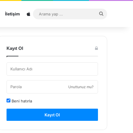
Sitemap
Arama
İletişim
yap
...
Kayıt Ol
Unuttunuz mu?
Beni hatırla
Kayıt Ol