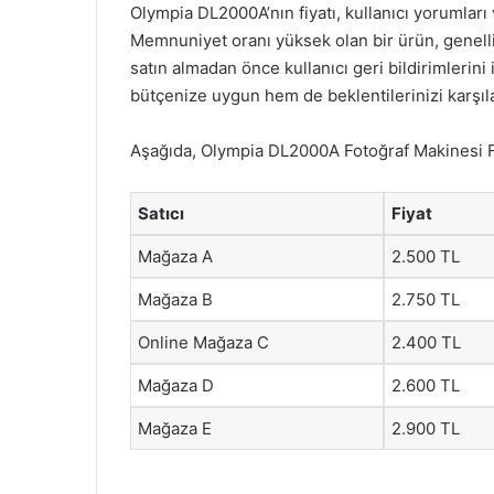
Olympia DL2000A’nın fiyatı, kullanıcı yorumları
Memnuniyet oranı yüksek olan bir ürün, genellik
satın almadan önce kullanıcı geri bildirimlerini
bütçenize uygun hem de beklentilerinizi karşıla
Aşağıda, Olympia DL2000A Fotoğraf Makinesi Fiya
Satıcı
Fiyat
Mağaza A
2.500 TL
Mağaza B
2.750 TL
Online Mağaza C
2.400 TL
Mağaza D
2.600 TL
Mağaza E
2.900 TL