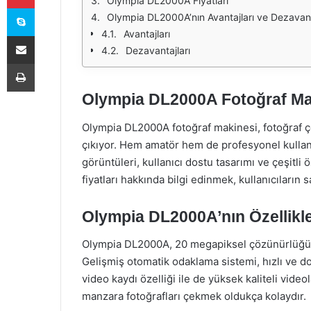
Olympia DL2000A Fiyatları
Skype
Olympia DL2000A’nın Avantajları ve Dezavant
Avantajları
E-Posta ile paylaş
Dezavantajları
Yazdır
Olympia DL2000A Fotoğraf Mak
Olympia DL2000A fotoğraf makinesi, fotoğraf ç
çıkıyor. Hem amatör hem de profesyonel kullanıc
görüntüleri, kullanıcı dostu tasarımı ve çeşitli 
fiyatları hakkında bilgi edinmek, kullanıcıların 
Olympia DL2000A’nın Özellikle
Olympia DL2000A, 20 megapiksel çözünürlüğü il
Gelişmiş otomatik odaklama sistemi, hızlı ve d
video kaydı özelliği ile de yüksek kaliteli videol
manzara fotoğrafları çekmek oldukça kolaydır.