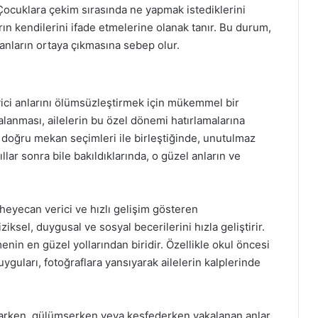
Çocuklara çekim sırasında ne yapmak istediklerini
n kendilerini ifade etmelerine olanak tanır. Bu durum,
anların ortaya çıkmasına sebep olur.
yici anlarını ölümsüzleştirmek için mükemmel bir
kalanması, ailelerin bu özel dönemi hatırlamalarına
ve doğru mekan seçimleri ile birleştiğinde, unutulmaz
lar sonra bile bakıldıklarında, o güzel anların ve
.
heyecan verici ve hızlı gelişim gösteren
ksel, duygusal ve sosyal becerilerini hızla geliştirir.
enin en güzel yollarından biridir. Özellikle okul öncesi
guları, fotoğraflara yansıyarak ailelerin kalplerinde
narken, gülümserken veya keşfederken yakalanan anlar,