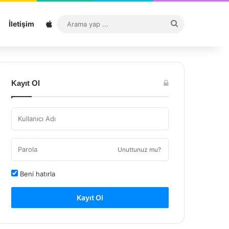
Sitemap
Arama
İletişim
yap
...
Kayıt Ol
Unuttunuz mu?
Beni hatırla
Kayıt Ol