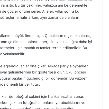
 yansıtır. Bu tür çekimler, yalnızca anı belgelemekle
de gözler önüne serer. Aileler, yıllar sonra bu
süreçlerini hatırlarken, aynı zamanda o anların
kullanımı büyük önem taşır. Çocukların dış mekanlarda,
nın çekilmesi, onların enerjisini ve canlılığını daha iyi
ssetmeleri için tanıdık ortamlar tercih edilmelidir. Bu
a yakalanabilir.
kte eğlendiği anlar öne çıkar. Arkadaşlarıyla oynarken,
osyal gelişimlerinin bir göstergesi olur. Okul öncesi
uygusal bağların güçlendiği bir dönemdir. Bu yüzden,
da önemli bir yer tutar.
ikler de fotoğraf çekimi için harika fırsatlar sunar.
n çekilen fotoğraflar, onların yaratıcılıklarını ve
r, sadece o anın değil, aynı zamanda çocuğun iç