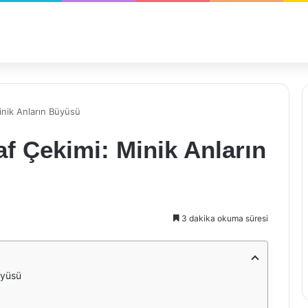
inik Anların Büyüsü
f Çekimi: Minik Anların
3 dakika okuma süresi
üyüsü