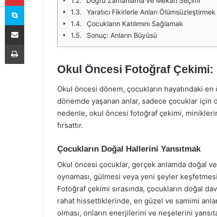
Doğru Zamanlama ve Mekân Seçimi
Skype
Yaratıcı Fikirlerle Anları Ölümsüzleştirmek
Çocukların Katılımını Sağlamak
E-Posta ile paylaş
Sonuç: Anların Büyüsü
Yazdır
Okul Öncesi Fotoğraf Çekimi:
Okul öncesi dönem, çocukların hayatındaki en ö
dönemde yaşanan anlar, sadece çocuklar için değ
nedenle, okul öncesi fotoğraf çekimi, minikleri
fırsattır.
Çocukların Doğal Hallerini Yansıtmak
Okul öncesi çocuklar, gerçek anlamda doğal ve iç
oynaması, gülmesi veya yeni şeyler keşfetmesi,
Fotoğraf çekimi sırasında, çocukların doğal dav
rahat hissettiklerinde, en güzel ve samimi anla
olması, onların enerjilerini ve neşelerini yansıt