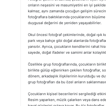
onların neşesini ve masumiyetini en iyi şekilde
kalmaz, aynı zamanda çocuğun gelişim sürecini 
fotoğraflara baktıklarında çocuklarının büyüme 
duygusal değerini de yeniden yaşayabilirler.
Okul öncesi fotoğraf çekimlerinde, doğal ışık 
park veya bahçe gibi doğal alanlarda fotoğrafları
yansıtır. Ayrıca, çocukların kendilerini rahat hi
sayede, doğal ifadeler ve samimi anlar kolaylıkl
Özellikle grup fotoğraflarında, çocukların birli
birlikte gülüp eğlenirken çekilen fotoğraflar, s
dönem, arkadaşlık ilişkilerinin kurulduğu ve d
grup fotoğrafları da bu özel anların saklanmasın
Çocukların kişisel becerilerini sergilediği etkinl
Resim yaparken, müzik çalarken veya dans ederke
hayal güçlerini ortaya koyar. Bu tür fotoğrafla