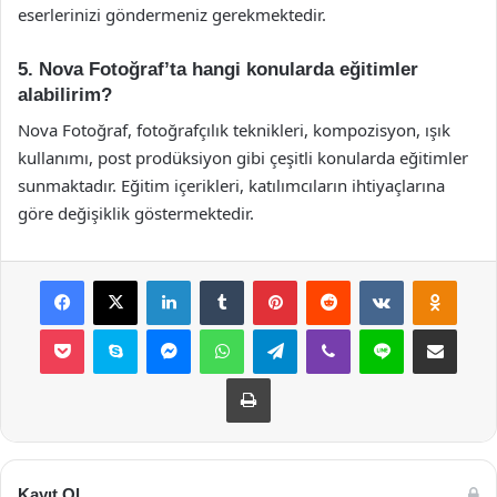
eserlerinizi göndermeniz gerekmektedir.
5. Nova Fotoğraf’ta hangi konularda eğitimler
alabilirim?
Nova Fotoğraf, fotoğrafçılık teknikleri, kompozisyon, ışık
kullanımı, post prodüksiyon gibi çeşitli konularda eğitimler
sunmaktadır. Eğitim içerikleri, katılımcıların ihtiyaçlarına
göre değişiklik göstermektedir.
Facebook
X
LinkedIn
Tumblr
Pinterest
Reddit
VKontakte
Odnok
Pocket
Skype
Messenger
WhatsApp
Telegram
Viber
Line
E-Posta ile payla
Yazdır
Kayıt Ol