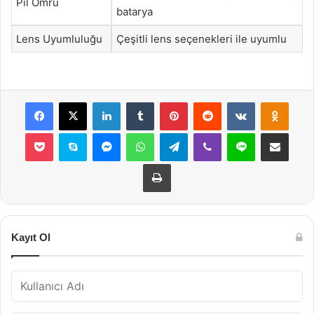
Pil Ömrü
batarya
Lens Uyumluluğu
Çeşitli lens seçenekleri ile uyumlu
Facebook
X
LinkedIn
Tumblr
Pinterest
Reddit
VKontakte
Odnok
Pocket
Skype
Messenger
WhatsApp
Telegram
Viber
Line
E-Posta ile payla
Yazdır
Kayıt Ol