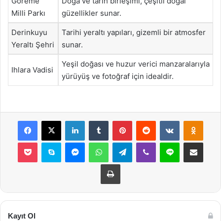
Göreme
Doğa ve tarih birleşimi, çeşitli doğal
Milli Parkı
güzellikler sunar.
Derinkuyu
Tarihi yeraltı yapıları, gizemli bir atmosfer
Yeraltı Şehri
sunar.
Yeşil doğası ve huzur verici manzaralarıyla
Ihlara Vadisi
yürüyüş ve fotoğraf için idealdir.
Facebook
X
LinkedIn
Tumblr
Pinterest
Reddit
VKontakte
Odnok
Pocket
Skype
Messenger
WhatsApp
Telegram
Viber
Line
E-Posta ile payla
Yazdır
Kayıt Ol