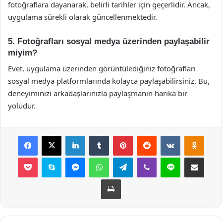
fotoğraflara dayanarak, belirli tarihler için geçerlidir. Ancak,
uygulama sürekli olarak güncellenmektedir.
5. Fotoğrafları sosyal medya üzerinden paylaşabilir
miyim?
Evet, uygulama üzerinden görüntülediğiniz fotoğrafları
sosyal medya platformlarında kolayca paylaşabilirsiniz. Bu,
deneyiminizi arkadaşlarınızla paylaşmanın harika bir
yoludur.
Facebook
X
LinkedIn
Tumblr
Pinterest
Reddit
VKontakte
Odnok
Pocket
Skype
Messenger
WhatsApp
Telegram
Viber
Line
E-Posta ile payla
Yazdır