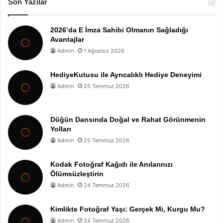
Son Yazılar
2026’da E İmza Sahibi Olmanın Sağladığı
Avantajlar
Admin
1 Ağustos 2026
HediyeKutusu ile Ayrıcalıklı Hediye Deneyimi
Admin
25 Temmuz 2026
Düğün Dansında Doğal ve Rahat Görünmenin
Yolları
Admin
25 Temmuz 2026
Kodak Fotoğraf Kağıdı ile Anılarınızı
Ölümsüzleştirin
Admin
24 Temmuz 2026
Kimlikte Fotoğraf Yaşı: Gerçek Mi, Kurgu Mu?
Admin
24 Temmuz 2026