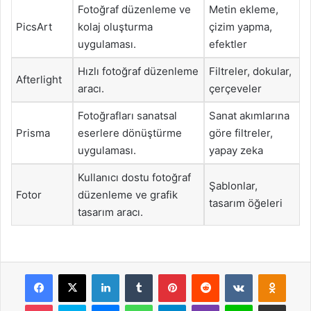
Fotoğraf düzenleme ve
Metin ekleme,
PicsArt
kolaj oluşturma
çizim yapma,
uygulaması.
efektler
Hızlı fotoğraf düzenleme
Filtreler, dokular,
Afterlight
aracı.
çerçeveler
Fotoğrafları sanatsal
Sanat akımlarına
Prisma
eserlere dönüştürme
göre filtreler,
uygulaması.
yapay zeka
Kullanıcı dostu fotoğraf
Şablonlar,
Fotor
düzenleme ve grafik
tasarım öğeleri
tasarım aracı.
Facebook
X
LinkedIn
Tumblr
Pinterest
Reddit
VKontakte
Odnok
Pocket
Skype
Messenger
WhatsApp
Telegram
Viber
Line
E-Posta ile payla