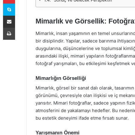
Skype
E-Posta ile paylaş
Mimarlık ve Görsellik: Fotoğra
Yazdır
Mimarlık, insan yaşamının en temel unsurlarından
bir disiplindir. Yapılar, sadece barınma ihtiyac
duygularına, düşüncelerine ve toplumsal kimliğ
arasındaki ilişki, mimari yapıların fotoğraflanma
fotoğraf yarışmaları, bu etkileşimi keşfetmek ve
Mimarlığın Görselliği
Mimarlık, görsel bir sanat dalı olarak, tasarımın 
görünümü, çevresiyle olan ilişkisi ve iç mekanı
yansıtır. Mimari fotoğraflar, sadece yapının fiz
atmosferini de yakalamayı hedefler. Bu nedenle,
bu estetik deneyimi ifade etme fırsatı sunar.
Yarışmanın Önemi