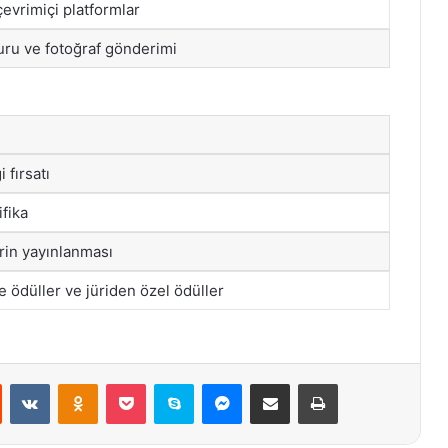
çevrimiçi platformlar
uru ve fotoğraf gönderimi
 fırsatı
ifika
erin yayınlanması
e ödüller ve jüriden özel ödüller
st
Reddit
VKontakte
Odnoklassniki
Pocket
Skype
Messenger
E-Posta ile paylaş
Yazdır