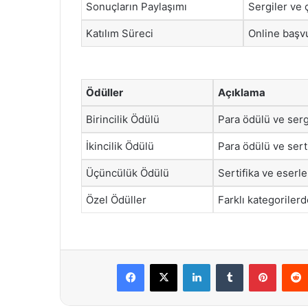
Sonuçların Paylaşımı
Sergiler ve 
Katılım Süreci
Online başv
Ödüller
Açıklama
Birincilik Ödülü
Para ödülü ve sergi
İkincilik Ödülü
Para ödülü ve sert
Üçüncülük Ödülü
Sertifika ve eserl
Özel Ödüller
Farklı kategorilerd
Facebook
X
LinkedIn
Tumblr
Pintere