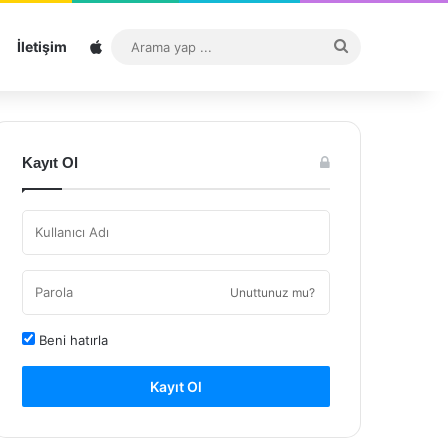
Sitemap
Arama
İletişim
yap
...
Kayıt Ol
Unuttunuz mu?
Beni hatırla
Kayıt Ol