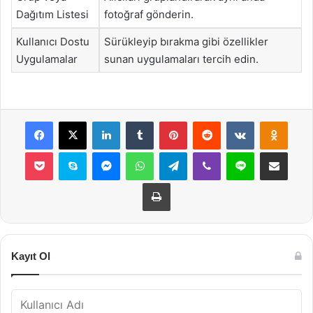
Dağıtım Listesi
fotoğraf gönderin.
Kullanıcı Dostu
Sürükleyip bırakma gibi özellikler
Uygulamalar
sunan uygulamaları tercih edin.
Facebook
X
LinkedIn
Tumblr
Pinterest
Reddit
VKontakte
Odnok
Pocket
Skype
Messenger
WhatsApp
Telegram
Viber
Line
E-Posta ile payla
Yazdır
Kayıt Ol