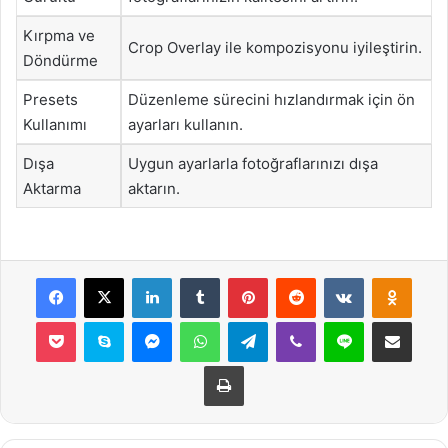
Kırpma ve
Crop Overlay ile kompozisyonu iyileştirin.
Döndürme
Presets
Düzenleme sürecini hızlandırmak için ön
Kullanımı
ayarları kullanın.
Dışa
Uygun ayarlarla fotoğraflarınızı dışa
Aktarma
aktarın.
Facebook
X
LinkedIn
Tumblr
Pinterest
Reddit
VKontakte
Odnok
Pocket
Skype
Messenger
WhatsApp
Telegram
Viber
Line
E-Posta ile payla
Yazdır