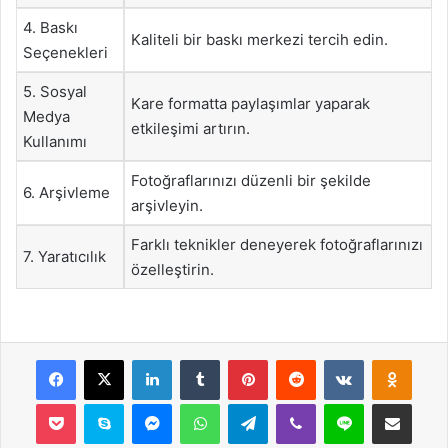
4. Baskı
Kaliteli bir baskı merkezi tercih edin.
Seçenekleri
5. Sosyal
Kare formatta paylaşımlar yaparak
Medya
etkileşimi artırın.
Kullanımı
Fotoğraflarınızı düzenli bir şekilde
6. Arşivleme
arşivleyin.
Farklı teknikler deneyerek fotoğraflarınızı
7. Yaratıcılık
özelleştirin.
Facebook
X
LinkedIn
Tumblr
Pinterest
Reddit
VKontakte
Odnok
Pocket
Skype
Messenger
WhatsApp
Telegram
Viber
Line
E-Posta ile payla
Yazdır