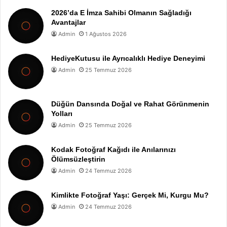
2026’da E İmza Sahibi Olmanın Sağladığı
Avantajlar
Admin
1 Ağustos 2026
HediyeKutusu ile Ayrıcalıklı Hediye Deneyimi
Admin
25 Temmuz 2026
Düğün Dansında Doğal ve Rahat Görünmenin
Yolları
Admin
25 Temmuz 2026
Kodak Fotoğraf Kağıdı ile Anılarınızı
Ölümsüzleştirin
Admin
24 Temmuz 2026
Kimlikte Fotoğraf Yaşı: Gerçek Mi, Kurgu Mu?
Admin
24 Temmuz 2026