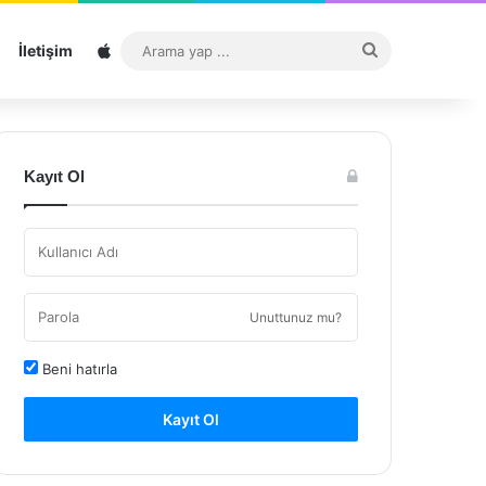
Sitemap
Arama
İletişim
yap
...
Kayıt Ol
Unuttunuz mu?
Beni hatırla
Kayıt Ol