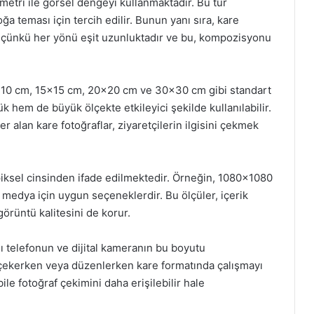
etri ile görsel dengeyi kullanmaktadır. Bu tür
a teması için tercih edilir. Bunun yanı sıra, kare
; çünkü her yönü eşit uzunluktadır ve bu, kompozisyonu
10×10 cm, 15×15 cm, 20×20 cm ve 30×30 cm gibi standart
 hem de büyük ölçekte etkileyici şekilde kullanılabilir.
r alan kare fotoğraflar, ziyaretçilerin ilgisini çekmek
e piksel cinsinden ifade edilmektedir. Örneğin, 1080×1080
 medya için uygun seçeneklerdir. Bu ölçüler, içerik
örüntü kalitesini de korur.
lı telefonun ve dijital kameranın bu boyutu
f çekerken veya düzenlerken kare formatında çalışmayı
 bile fotoğraf çekimini daha erişilebilir hale