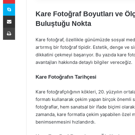
Skype
Kare Fotoğraf Boyutları ve Ölç
E-Posta ile paylaş
Buluştuğu Nokta
Yazdır
Kare fotoğraf, özellikle günümüzde sosyal medya 
artırmış bir fotoğraf tipidir. Estetik, denge ve s
dikkatini çekmeyi başarıyor. Bu yazıda kare foto
avantajları hakkında detaylı bilgiler vereceğiz.
Kare Fotoğrafın Tarihçesi
Kare fotoğrafçılığının kökleri, 20. yüzyılın orta
formatı kullanarak çekim yapan birçok önemli s
fotoğraflar, hem sanatsal bir ifade biçimi olara
zamanda, kare formatla çekim yapabilen özel m
benimsenmesini hızlandırdı.