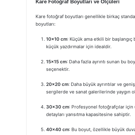
Kare Fotoğraf Boyutları ve Ölçüleri
Kare fotoğraf boyutları genellikle birkaç standart
boyutları:
10×10 cm
: Küçük ama etkili bir başlangı
küçük yazdırmalar için idealdir.
15×15 cm
: Daha fazla ayrıntı sunan bu b
seçenektir.
20×20 cm
: Daha büyük ayrıntılar ve geni
sergilerde ve sanat galerilerinde yaygın ola
30×30 cm
: Profesyonel fotoğrafçılar içi
detayları yansıtma kapasitesine sahiptir.
40×40 cm
: Bu boyut, özellikle büyük duv