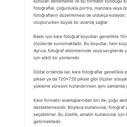
konuları denemekte ve bu formatın sunduğu sim
fotoğraflar, çoğunlukla portre, manzara veya doğ
fotoğrafların düzenlemesi de oldukça kolaydır
oluştururken büyük bir avantaj sağlar.
Baskı için kare fotoğraf boyutları genellikle 
ölçülerde sunulmaktadır. Bu boyutlar, hem küçük
Ayrıca, fotoğraf albümlerinde veya sergilerde ye
için etkili bir yöntemdir.
Dijital ortamda ise, kare fotoğraflar genellikl
piksel ya da 720×720 piksel gibi ölçüler sosyal
yükleme süresini hızlandırırken aynı zamanda g
Kare formatın avantajlarından biri de, çoğu akıl
desteklemesidir. Böylece kullanıcılar, fotoğra
seçebilirler. Bu özellik, amatör kullanıcılar için
getirmektedir.