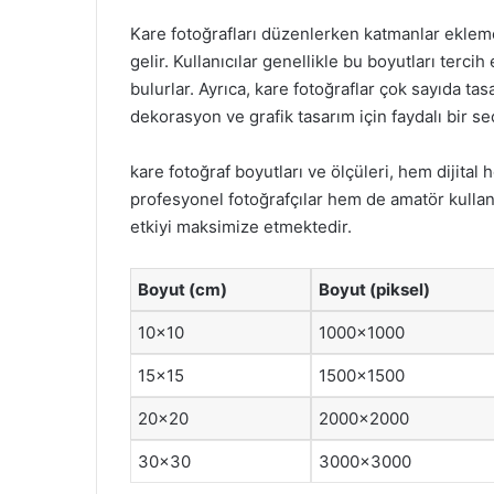
Kare fotoğrafları düzenlerken katmanlar eklemek
gelir. Kullanıcılar genellikle bu boyutları terci
bulurlar. Ayrıca, kare fotoğraflar çok sayıda ta
dekorasyon ve grafik tasarım için faydalı bir s
kare fotoğraf boyutları ve ölçüleri, hem dijita
profesyonel fotoğrafçılar hem de amatör kullanıc
etkiyi maksimize etmektedir.
Boyut (cm)
Boyut (piksel)
10×10
1000×1000
15×15
1500×1500
20×20
2000×2000
30×30
3000×3000