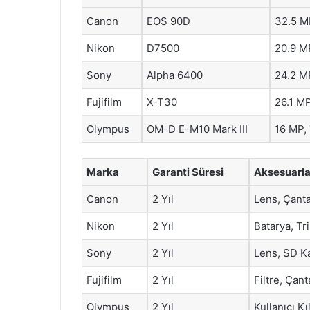
Canon
EOS 90D
32.5 MP
Nikon
D7500
20.9 M
Sony
Alpha 6400
24.2 MP
Fujifilm
X-T30
26.1 MP
Olympus
OM-D E-M10 Mark III
16 MP,
Marka
Garanti Süresi
Aksesuarla
Canon
2 Yıl
Lens, Çant
Nikon
2 Yıl
Batarya, Tr
Sony
2 Yıl
Lens, SD K
Fujifilm
2 Yıl
Filtre, Çant
Olympus
2 Yıl
Kullanıcı K