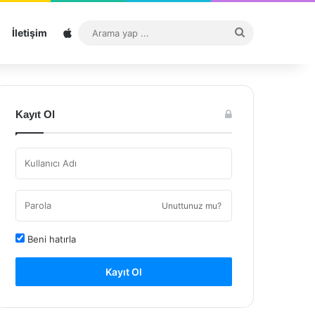
Sitemap
Arama
İletişim
yap
...
Kayıt Ol
Unuttunuz mu?
Beni hatırla
Kayıt Ol