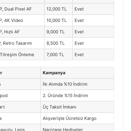
, Dual Pixel AF
12,000 TL
Evet
P, 4K Video
10,000 TL
Evet
, Hızlı AF
9,000 TL
Evet
, Retro Tasarım
8,500 TL
Evet
 Titreşim Önleme
7,000 TL
Evet
r
Kampanya
a
İlk Alımda %10 İndirim
ipod
2. Üründe %15 İndirim
art
Üç Taksit İmkanı
a
Alışverişte Ücretsiz Kargo
ılavuzu, Lens
Naçizane Hediyeler