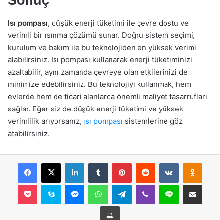
Sonuç
Isı pompası
, düşük enerji tüketimi ile çevre dostu ve
verimli bir ısınma çözümü sunar. Doğru sistem seçimi,
kurulum ve bakım ile bu teknolojiden en yüksek verimi
alabilirsiniz. Isı pompası kullanarak enerji tüketiminizi
azaltabilir, aynı zamanda çevreye olan etkilerinizi de
minimize edebilirsiniz. Bu teknolojiyi kullanmak, hem
evlerde hem de ticari alanlarda önemli maliyet tasarrufları
sağlar. Eğer siz de düşük enerji tüketimi ve yüksek
verimlilik arıyorsanız,
ısı pompası
sistemlerine göz
atabilirsiniz.
Facebook
X
LinkedIn
Tumblr
Pinterest
Reddit
VKontakte
Odnok
Pocket
Skype
Messenger
WhatsApp
Telegram
Viber
Line
E-Posta ile payla
Yazdır