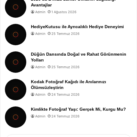
Avantajlar
Admin
1 Ağustos 2026
HediyeKutusu ile Ayrıcalıklı Hediye Deneyimi
Admin
25 Temmuz 2026
Düğün Dansında Doğal ve Rahat Görünmenin
Yolları
Admin
25 Temmuz 2026
Kodak Fotoğraf Kağıdı ile Anılarınızı
Ölümsüzleştirin
Admin
24 Temmuz 2026
Kimlikte Fotoğraf Yaşı: Gerçek Mi, Kurgu Mu?
Admin
24 Temmuz 2026