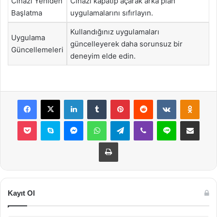
Cihazı Yeniden
Cihazı kapatıp açarak arka plan
Başlatma
uygulamalarını sıfırlayın.
Kullandığınız uygulamaları
Uygulama
güncelleyerek daha sorunsuz bir
Güncellemeleri
deneyim elde edin.
Facebook
X
LinkedIn
Tumblr
Pinterest
Reddit
VKontakte
Odnok
Pocket
Skype
Messenger
WhatsApp
Telegram
Viber
Line
E-Posta ile payla
Yazdır
Kayıt Ol