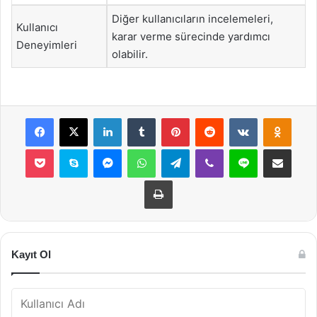
Diğer kullanıcıların incelemeleri,
Kullanıcı
karar verme sürecinde yardımcı
Deneyimleri
olabilir.
Facebook
X
LinkedIn
Tumblr
Pinterest
Reddit
VKontakte
Odnok
Pocket
Skype
Messenger
WhatsApp
Telegram
Viber
Line
E-Posta ile payla
Yazdır
Kayıt Ol