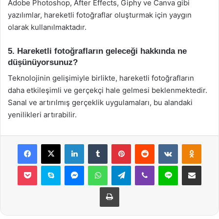
Adobe Photoshop, After Effects, Giphy ve Canva gibi
yazılımlar, hareketli fotoğraflar oluşturmak için yaygın
olarak kullanılmaktadır.
5. Hareketli fotoğrafların geleceği hakkında ne
düşünüyorsunuz?
Teknolojinin gelişimiyle birlikte, hareketli fotoğrafların
daha etkileşimli ve gerçekçi hale gelmesi beklenmektedir.
Sanal ve artırılmış gerçeklik uygulamaları, bu alandaki
yenilikleri artırabilir.
Facebook
X
LinkedIn
Tumblr
Pinterest
Reddit
VKontakte
Odnok
Pocket
Skype
Messenger
WhatsApp
Telegram
Viber
Line
E-Posta ile payla
Yazdır