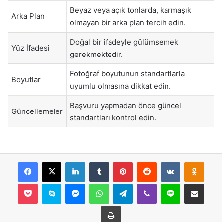
Beyaz veya açık tonlarda, karmaşık
Arka Plan
olmayan bir arka plan tercih edin.
Doğal bir ifadeyle gülümsemek
Yüz İfadesi
gerekmektedir.
Fotoğraf boyutunun standartlarla
Boyutlar
uyumlu olmasına dikkat edin.
Başvuru yapmadan önce güncel
Güncellemeler
standartları kontrol edin.
Facebook
X
LinkedIn
Tumblr
Pinterest
Reddit
VKontakte
Odnok
Pocket
Skype
Messenger
WhatsApp
Telegram
Viber
Line
E-Posta ile payla
Yazdır