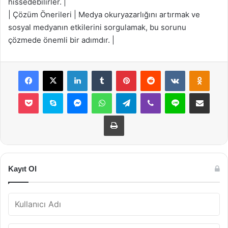
hissedebilirler. |
| Çözüm Önerileri | Medya okuryazarlığını artırmak ve
sosyal medyanın etkilerini sorgulamak, bu sorunu
çözmede önemli bir adımdır. |
Facebook
X
LinkedIn
Tumblr
Pinterest
Reddit
VKontakte
Odnok
Pocket
Skype
Messenger
WhatsApp
Telegram
Viber
Line
E-Posta ile payla
Yazdır
Kayıt Ol