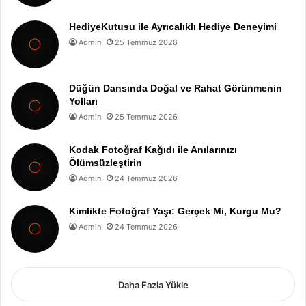
HediyeKutusu ile Ayrıcalıklı Hediye Deneyimi
Admin
25 Temmuz 2026
Düğün Dansında Doğal ve Rahat Görünmenin
Yolları
Admin
25 Temmuz 2026
Kodak Fotoğraf Kağıdı ile Anılarınızı
Ölümsüzleştirin
Admin
24 Temmuz 2026
Kimlikte Fotoğraf Yaşı: Gerçek Mi, Kurgu Mu?
Admin
24 Temmuz 2026
Daha Fazla Yükle