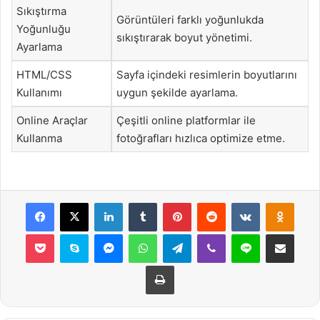
Sıkıştırma
Görüntüleri farklı yoğunlukda
Yoğunluğu
sıkıştırarak boyut yönetimi.
Ayarlama
HTML/CSS
Sayfa içindeki resimlerin boyutlarını
Kullanımı
uygun şekilde ayarlama.
Online Araçlar
Çeşitli online platformlar ile
Kullanma
fotoğrafları hızlıca optimize etme.
Facebook
X
LinkedIn
Tumblr
Pinterest
Reddit
VKontakte
Odnok
Pocket
Skype
Messenger
WhatsApp
Telegram
Viber
Line
E-Posta ile payla
Yazdır