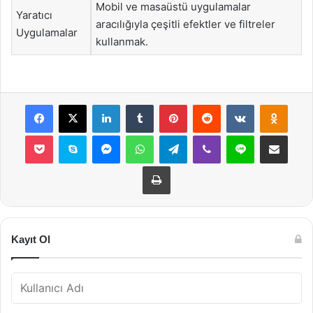
Mobil ve masaüstü uygulamalar
Yaratıcı
aracılığıyla çeşitli efektler ve filtreler
Uygulamalar
kullanmak.
Facebook
X
LinkedIn
Tumblr
Pinterest
Reddit
VKontakte
Odnok
Pocket
Skype
Messenger
WhatsApp
Telegram
Viber
Line
E-Posta ile payla
Yazdır
Kayıt Ol