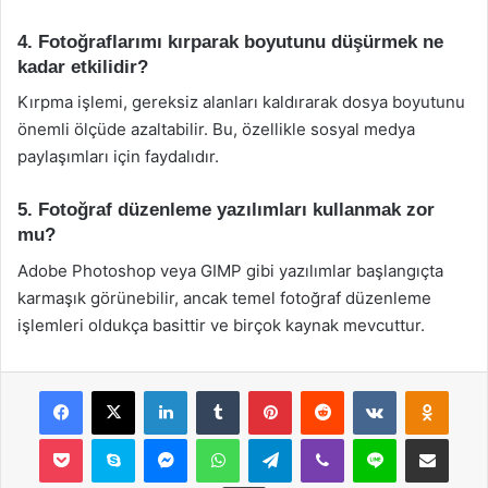
4. Fotoğraflarımı kırparak boyutunu düşürmek ne
kadar etkilidir?
Kırpma işlemi, gereksiz alanları kaldırarak dosya boyutunu
önemli ölçüde azaltabilir. Bu, özellikle sosyal medya
paylaşımları için faydalıdır.
5. Fotoğraf düzenleme yazılımları kullanmak zor
mu?
Adobe Photoshop veya GIMP gibi yazılımlar başlangıçta
karmaşık görünebilir, ancak temel fotoğraf düzenleme
işlemleri oldukça basittir ve birçok kaynak mevcuttur.
Facebook
X
LinkedIn
Tumblr
Pinterest
Reddit
VKontakte
Odnok
Pocket
Skype
Messenger
WhatsApp
Telegram
Viber
Line
E-Posta ile payla
Yazdır