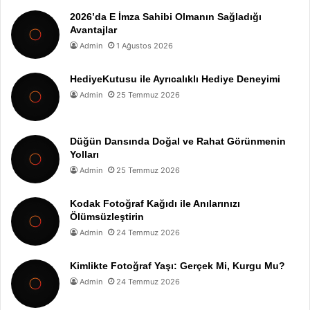
2026’da E İmza Sahibi Olmanın Sağladığı
Avantajlar
Admin
1 Ağustos 2026
HediyeKutusu ile Ayrıcalıklı Hediye Deneyimi
Admin
25 Temmuz 2026
Düğün Dansında Doğal ve Rahat Görünmenin
Yolları
Admin
25 Temmuz 2026
Kodak Fotoğraf Kağıdı ile Anılarınızı
Ölümsüzleştirin
Admin
24 Temmuz 2026
Kimlikte Fotoğraf Yaşı: Gerçek Mi, Kurgu Mu?
Admin
24 Temmuz 2026