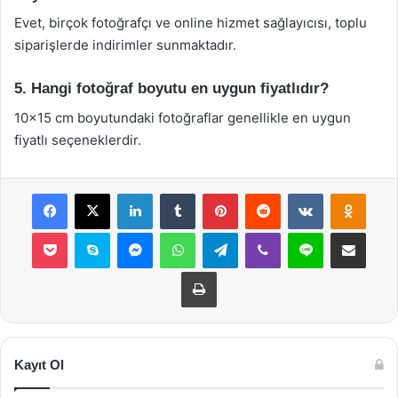
Evet, birçok fotoğrafçı ve online hizmet sağlayıcısı, toplu
siparişlerde indirimler sunmaktadır.
5. Hangi fotoğraf boyutu en uygun fiyatlıdır?
10×15 cm boyutundaki fotoğraflar genellikle en uygun
fiyatlı seçeneklerdir.
Facebook
X
LinkedIn
Tumblr
Pinterest
Reddit
VKontakte
Odnok
Pocket
Skype
Messenger
WhatsApp
Telegram
Viber
Line
E-Posta ile payla
Yazdır
Kayıt Ol