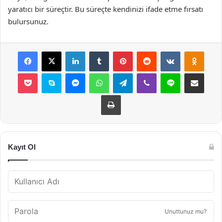
yaratıcı bir süreçtir. Bu süreçte kendinizi ifade etme fırsatı
bulursunuz.
Facebook
X
LinkedIn
Tumblr
Pinterest
Reddit
VKontakte
Odnok
Pocket
Skype
Messenger
WhatsApp
Telegram
Viber
Line
E-Posta ile payla
Yazdır
Kayıt Ol
Unuttunuz mu?