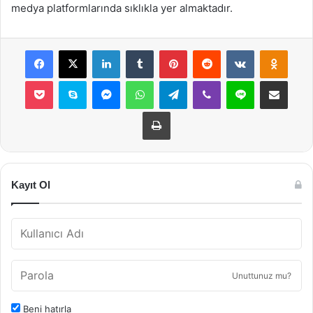
medya platformlarında sıklıkla yer almaktadır.
Facebook
X
LinkedIn
Tumblr
Pinterest
Reddit
VKontakte
Odnok
Pocket
Skype
Messenger
WhatsApp
Telegram
Viber
Line
E-Posta ile payla
Yazdır
Kayıt Ol
Unuttunuz mu?
Beni hatırla