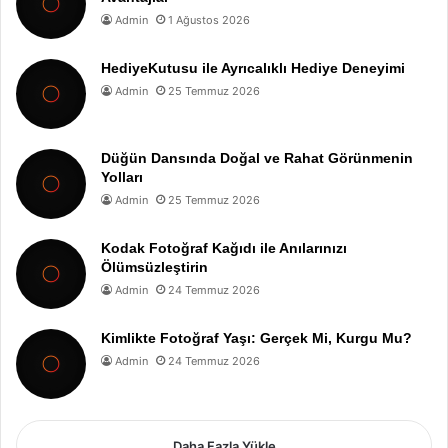
Admin
1 Ağustos 2026
HediyeKutusu ile Ayrıcalıklı Hediye Deneyimi
Admin
25 Temmuz 2026
Düğün Dansında Doğal ve Rahat Görünmenin
Yolları
Admin
25 Temmuz 2026
Kodak Fotoğraf Kağıdı ile Anılarınızı
Ölümsüzleştirin
Admin
24 Temmuz 2026
Kimlikte Fotoğraf Yaşı: Gerçek Mi, Kurgu Mu?
Admin
24 Temmuz 2026
Daha Fazla Yükle