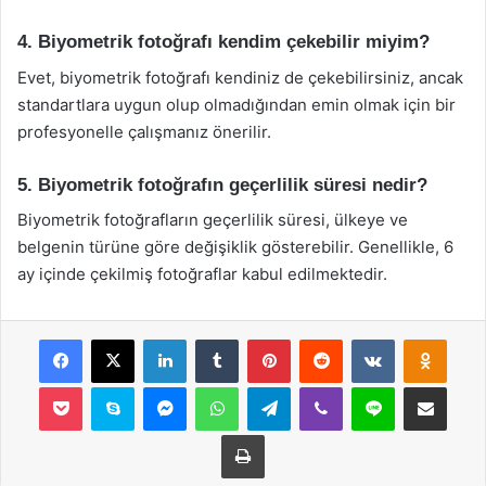
4. Biyometrik fotoğrafı kendim çekebilir miyim?
Evet, biyometrik fotoğrafı kendiniz de çekebilirsiniz, ancak
standartlara uygun olup olmadığından emin olmak için bir
profesyonelle çalışmanız önerilir.
5. Biyometrik fotoğrafın geçerlilik süresi nedir?
Biyometrik fotoğrafların geçerlilik süresi, ülkeye ve
belgenin türüne göre değişiklik gösterebilir. Genellikle, 6
ay içinde çekilmiş fotoğraflar kabul edilmektedir.
Facebook
X
LinkedIn
Tumblr
Pinterest
Reddit
VKontakte
Odnok
Pocket
Skype
Messenger
WhatsApp
Telegram
Viber
Line
E-Posta ile payla
Yazdır